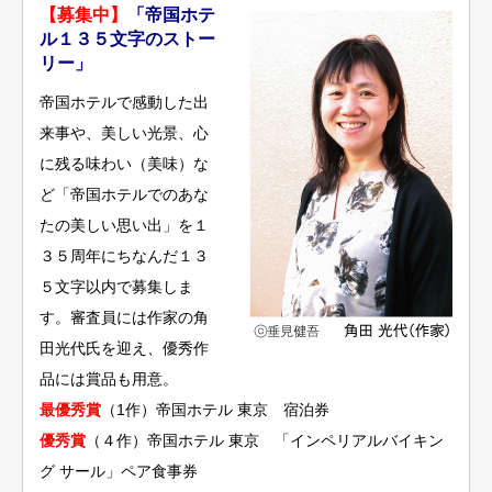
【募集中】
「帝国ホテ
ル１３５文字のストー
リー」
帝国ホテルで感動した出
来事や、美しい光景、心
に残る味わい（美味）な
ど「帝国ホテルでのあな
たの美しい思い出」を１
３５周年にちなんだ１３
５文字以内で募集しま
す。審査員には作家の角
田光代氏を迎え、優秀作
品には賞品も用意。
最優秀賞
（1作）帝国ホテル 東京 宿泊券
優秀賞
（４作）帝国ホテル 東京 「インペリアルバイキン
グ サール」ペア食事券