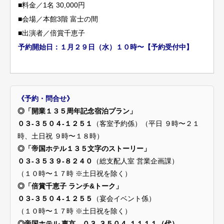
■料金／1名 30,000円
■会場／本館3階 富士の間
■出演者／倍賞千恵子
予約開始日：１月２９日（水）１０時〜【予約受付中】
《予約・問合せ》
◎「開業１３５周年記念宿泊プラン」
０３-３５０４-１２５１
（客室予約係）（平日 ９時〜２１
時、土日祝 ９時〜１８時）
◎「帝国ホテル１３５文字のストーリー」
０３-３５３９-８２４０
（総支配人室 営業企画課）
（１０時〜１７時 ※土日祝を除く）
◎「倍賞千恵子 ランチ&トーク」
０３-３５０４-１２５５
（宴会イベント係）
（１０時〜１７時 ※土日祝を除く）
◎帝国ホテル 東京
０３-３５０４-１１１１（代）