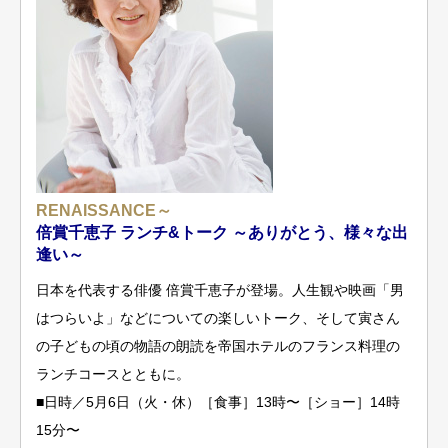
RENAISSANCE～
倍賞千恵子 ランチ&トーク ～ありがとう、様々な出
逢い～
日本を代表する俳優 倍賞千恵子が登場。人生観や映画「男
はつらいよ」などについての楽しいトーク、そして寅さん
の子どもの頃の物語の朗読を帝国ホテルのフランス料理の
ランチコースとともに。
■日時／5月6日（火・休）［食事］13時〜［ショー］14時
15分〜