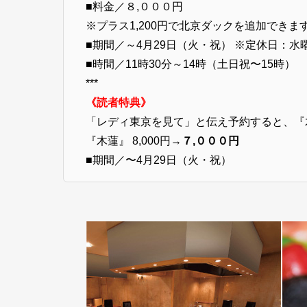
■料金／８,０００円
※プラス1,200円で北京ダックを追加できま
■期間／～4月29日（火・祝） ※定休日：水
■時間／11時30分～14時（土日祝〜15時）
***
《読者特典》
「レディ東京を見て」と伝え予約すると、『
『木蓮』 8,000円→
７,０００円
■期間／〜4月29日（火・祝）