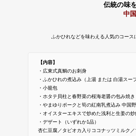
伝統の味
中国
ふかひれなどを味わえる人気のコース
【内容】
・広東式真鯛のお刺身
・ふかひれの煮込み（上湯 または 白湯スー
・小籠包
・ホタテ貝柱と春野菜の桜海老醤の包み焼き
・やまゆりポークと筍の紅南乳煮込み 中国
・オイスターエキスで炒めた浅利と生姜の炒
・デザート（いずれか1品）
杏仁豆腐／タピオカ入りココナッツミルク／