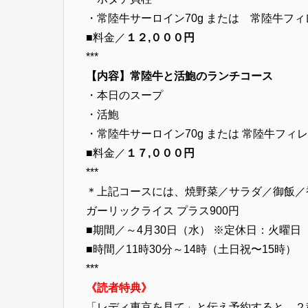
・常陸牛サーロイン70g または 常陸牛フィレ7
■料金／
１２,０００円
***
【内容】常陸牛と活鮑のランチコース
・本日のスープ
・活鮑
・常陸牛サーロイン70g または 常陸牛フィレ7
■料金／
１７,０００円
***
＊上記コースには、焼野菜／サラダ／御飯／
ガーリックライス プラス900円
■期間／～4月30日（水） ※定休日：火曜日 
■時間／11時30分～14時（土日祝〜15時）
***
《読者特典》
「レディ東京を見て」と伝え予約すると、２