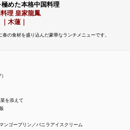
を極めた本格中国料理
料理 皇家龍鳳
｜木蓮｜
に春の食材を盛り込んだ豪華なランチメニューです。
プ）
野菜を添えて
飯
マンゴープリン／バニラアイスクリーム