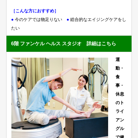
［こんな方におすすめ］
●
今のケアでは物足りない
●
総合的なエイジングケアをし
たい
6階 ファンケル ヘルス スタジオ
詳細はこちら
運
動・
食
事・
休息
のト
ライ
アン
グル
で健