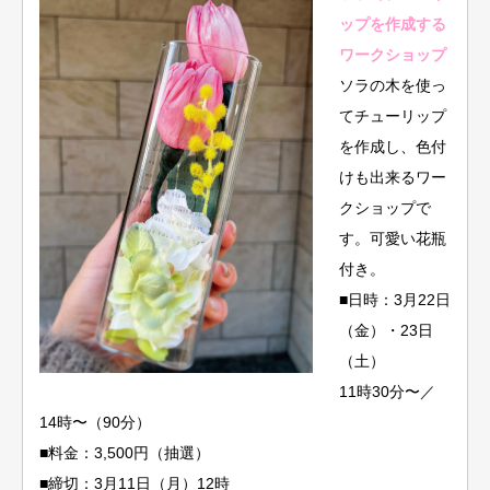
ップを作成する
ワークショップ
ソラの木を使っ
てチューリップ
を作成し、色付
けも出来るワー
クショップで
す。可愛い花瓶
付き。
■日時：3月22日
（金）・23日
（土）
11時30分〜／
14時〜（90分）
■料金：3,500円（抽選）
■締切：3月11日（月）12時