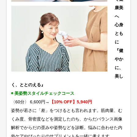
康美
へ
心身
とも
に
『健
やか
に、
美し
く、ととのえる』
◉ 美姿勢スタイルチェックコース
〈60分〉 6,600円→
【10% OFF】5,940円
姿勢が若さに「差」をつけるとも言われます。筋肉量、む
くみ度、骨密度などを測定したのち、からだバランス画像
解析でからだの歪みや姿勢などを診断。悩みに合わせた内
外ケアやぴったりのサプリメントを一緒に考えます。