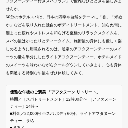
フタヌーンティー付きスパプラン」で優雅なひとときを楽しみま
せんか。
60分のホテルスパは、日本の四季や自然をテーマに「香」「米ぬ
か」などを取り入れた独自のボディトリートメント。知らぬ間に
溜まった疲れやストレスを和らげる至極のリラックスタイムを。
スパの後はゆったりとティータイム。施術後の身体にも優しく楽
しめるように用意されるのは、通常のアフタヌーンティーのスイ
ーツの量を半分にしたライトアフタヌーンティー。ホテルメイド
のスイーツを味わいながらクールダウンしていきます。心も身体
も満足する特別な午後をぜひ体験してみて。
優雅な午後のご褒美 「アフタヌーン リトリート」
時間／［スパトリートメント］12時30分〜 ［アフタヌーン
ティー］14時〜
■料金／32,000円 ※スパ ボディ60分、ライトアフタヌーン
ティー、サ込
■場所／