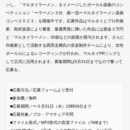
ンし、「マルタイラーメン」をイメージしたボーカル楽曲のコン
ペティション「〜ラーメン３分、曲一流〜マルタイラーメン楽曲
コンペ２０２３」を開催中です。応募作品はマルタイとプロ作曲
家、島村楽器により審査、最優秀賞に輝いた作品には賞金３万円
と「マルタイラーメン」30袋などの副賞が授与されます。さらに
作曲家として活動する西田圭稀氏の音楽制作チームにより、女性
ボーカルによるレコーディングが行われ、マルタイPRソングと
して正式に活用されます。募集期間は5月31日までなので奮って
応募を。
■応募方法／応募フォームより受付
■参加費／無料
■応募期間／〜５月31日（水）23時59分まで
■応募対象／プロ・アマチュア不問
■ファイル形式／MP3形式の音源ファイル（7MBまで）