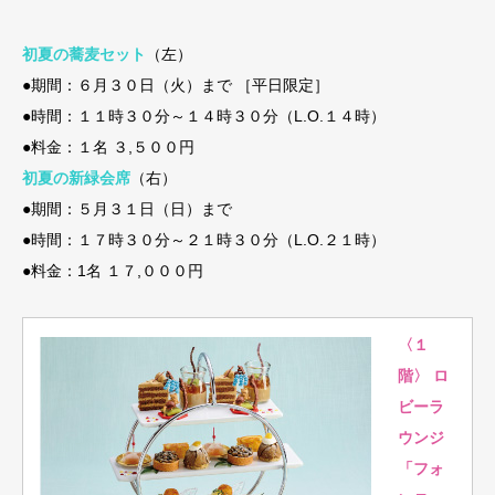
初夏の蕎麦セット
（左）
●期間：６月３０日（火）まで ［平日限定］
●時間：１１時３０分～１４時３０分（L.O.１４時）
●料金：１名 ３,５００円
初夏の新緑会席
（右）
●期間：５月３１日（日）まで
●時間：１７時３０分～２１時３０分（L.O.２１時）
●料金：1名 １７,０００円
〈１
階〉 ロ
ビーラ
ウンジ
「フォ