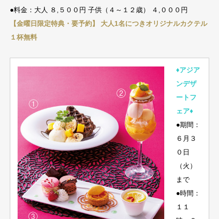
●料金：大人 ８,５００円 子供（４～１２歳） ４,０００円
【金曜日限定特典・要予約】 大人1名につきオリジナルカクテル
１杯無料
♦︎アジア
ンデザ
ートフ
ェア♦︎
●期間：
６月３
０日
（火）
まで
●時間：
１１