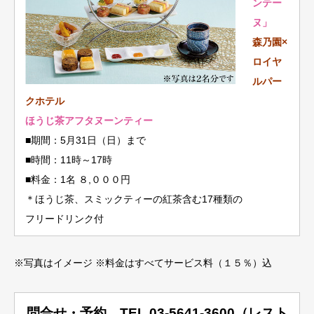
ンテー
ヌ」
森乃園×
ロイヤ
ルパー
クホテル
ほうじ茶アフタヌーンティー
■期間：5月31日（日）まで
■時間：11時～17時
■料金：1名 ８,０００円
＊ほうじ茶、スミックティーの紅茶含む17種類の
フリードリンク付
※写真はイメージ ※料金はすべてサービス料（１５％）込
問合せ・予約 TEL.03-5641-3600（レスト