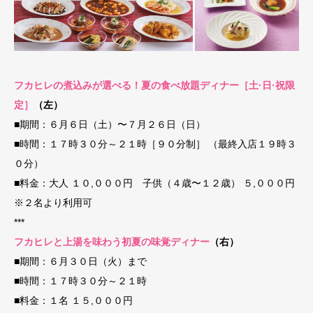
フカヒレの煮込みが選べる！夏の食べ放題ディナー［土·日·祝限
定］
（左）
■期間：６月６日（土）〜７月２６日（日）
■時間：１７時３０分～２１時［９０分制］ （最終入店１９時３
０分）
■料金：大人 １０,０００円 子供（４歳〜１２歳） ５,０００円
※２名より利用可
***
フカヒレと上湯を味わう初夏の味覚ディナー
（右）
■期間：６月３０日（火）まで
■時間：１７時３０分～２１時
■料金：１名 １５,０００円