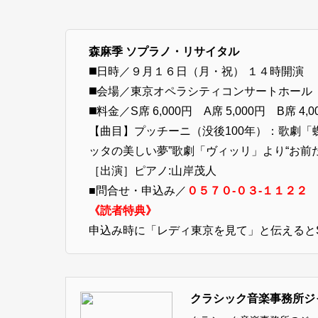
森麻季 ソプラノ・リサイタル
◼️日時／９月１６日（月・祝） １４時開演
◼️会場／東京オペラシティコンサートホール
◼️料金／S席 6,000円 A席 5,000円 B席 4,0
【曲目】プッチーニ（没後100年）：歌劇「
ッタの美しい夢”歌劇「ヴィッリ」より“お前
［出演］ピアノ:山岸茂人
■問合せ・申込み／
０５７０-０３-１１２２
《読者特典》
申込み時に「レディ東京を見て」と伝えるとS席
クラシック音楽事務所ジ