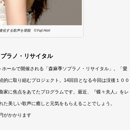
化する歌声を堪能 ©Yuji Hori
ソプラノ・リサイタル
ートホールで開催される「森麻季ソプラノ・リサイタル」。「愛
続的に取り組むプロジェクト。14回目となる今回は没後１００
曲家に焦点をあてたプログラムです。最近、『蝶々夫人』をレ
れた美しい歌声に癒しと元気をもらえることでしょう。
円がかかります