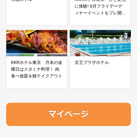
に体験! 9月フライデーデ
ィナーイベントをプレ開
催！
KKRホテル東京 月末の金
京王プラザホテル
曜日はスタミナ料理！ 肉
食べ放題＆鰻テイクアウト