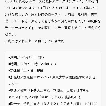
６,３００円のフルコースに乾杯スパークリングワイン１杯が付
いて24％オフの４,８００円でいただけます。メインは柔らかく
芳醇な味わいの「豚ヒレ肉のロースト」。前菜、魚料理、肉料
理、デザートと、夏らしく彩り豊かで見た目にも楽しい独創的な
ディナーコースです。予約時に「レディ東京を見て」と伝えてく
ださい。
※利用は２名以上 ※前日までに要予約
■期間／〜9月15日（木）
■時間／17時〜22時（20時L.O.）
■定休日／土・日・祝日
■所在地／文京区本郷７-３-１東京大学伊藤国際学術研究セ
ンター
■交通／都営地下鉄大江戸線「本郷三丁目駅」徒歩6分、
東京メトロ丸ノ内線「本郷三丁目駅」徒歩8分 他
■問合せ・予約／０３（３８１２）２７６６（直）（受付 11