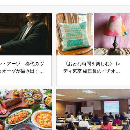
ン・アーツ 稀代のヴ
《おとな時間を楽しむ》 レ
ゥオーゾが描き出す音
ディ東京 編集長のイチオシ!
影
【vol.25】