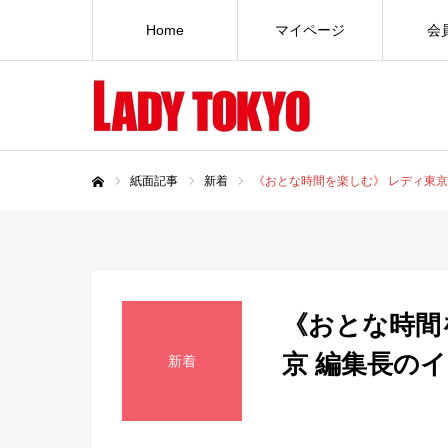
Home
マイページ
会
紙面記事
新着
《おとな時間を楽しむ》 レディ東京 編
ホーム
《おとな時間
京 編集長のイチ
新着