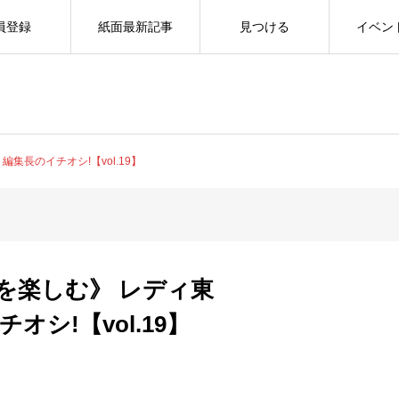
員登録
紙面最新記事
見つける
イベン
集長のイチオシ!【vol.19】
を楽しむ》 レディ東
オシ!【vol.19】