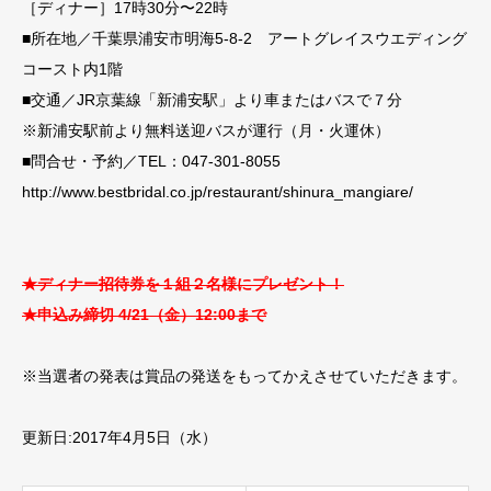
［ディナー］17時30分〜22時
■所在地／千葉県浦安市明海5-8-2 アートグレイスウエディング
コースト内1階
■交通／JR京葉線「新浦安駅」より車またはバスで７分
※新浦安駅前より無料送迎バスが運行（月・火運休）
■問合せ・予約／TEL：047-301-8055
http://www.bestbridal.co.jp/restaurant/shinura_mangiare/
★ディナー招待券を１組２名様にプレゼント！
★申込み締切 4/21（金）12:00まで
※当選者の発表は賞品の発送をもってかえさせていただきます。
更新日:2017年4月5日（水）