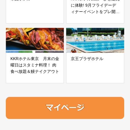
に体験! 9月フライデーデ
ィナーイベントをプレ開
催！
KKRホテル東京 月末の金
京王プラザホテル
曜日はスタミナ料理！ 肉
食べ放題＆鰻テイクアウト