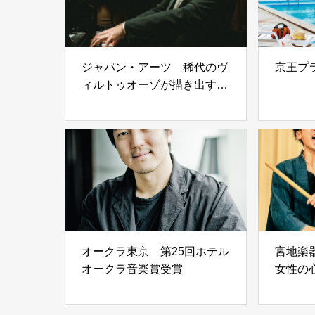
ジャパン・アーツ 稀代のヴ
京王プ
ィルトゥオーゾが描き出す音
の光と影
オークラ東京 第25回ホテル
宮地楽器
オークラ音楽賞受賞
女性の
に