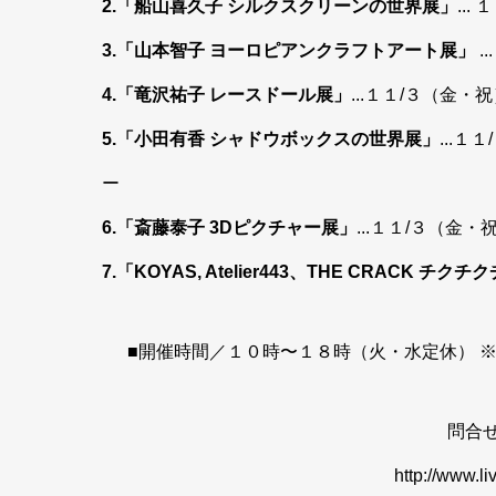
2.「船山喜久子 シルクスクリーンの世界展」
..
3.「山本智子 ヨーロピアンクラフトアート展」
.
4.「竜沢祐子 レースドール展」
...１１/３（金
5.「小田有香 シャドウボックスの世界展」
...
ー
6.「斎藤泰子 3Dピクチャー展」
...１１/３（金
7.「KOYAS, Atelier443、THE CRACK チク
■開催時間／１０時〜１８時（火・水定休） ※
問合せ
http://www.li