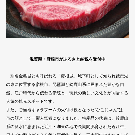
滋賀県・彦根市がふるさと納税を受付中
別名金亀城とも呼ばれる「彦根城」城下町として知られ琵琶湖
の東に位置する彦根市。琵琶湖と鈴鹿山系に囲まれた豊かな自
然、江戸時代から伝わる伝統と、現代の新しい文化とが同居する
人気の観光スポットです。
また、ご当地キャラブームの火付け役となった"ひこにゃん"は、
市の顔として一躍人気者になりました。特産品の代表は、鈴鹿山
系の良水に恵まれた近江・湖東の地で長期間肥育された近江牛。
日本での歴史が４００年と圧倒的に長く、三大和牛の１つとして