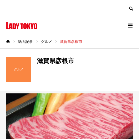
SEARCH
紙面記事
グルメ
滋賀県彦根市
ホーム
滋賀県彦根市
グルメ