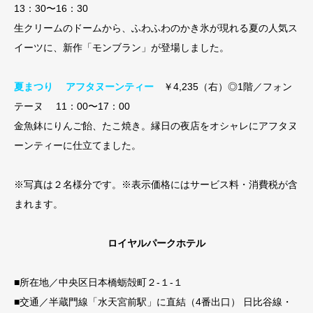
13：30〜16：30
生クリームのドームから、ふわふわのかき氷が現れる夏の人気ス
イーツに、新作「モンブラン」が登場しました。
夏まつり アフタヌーンティー
￥4,235（右）◎1階／フォン
テーヌ 11：00〜17：00
金魚鉢にりんご飴、たこ焼き。縁日の夜店をオシャレにアフタヌ
ーンティーに仕立てました。
※写真は２名様分です。※表示価格にはサービス料・消費税が含
まれます。
ロイヤルパークホテル
■所在地／中央区日本橋蛎殻町２-１-１
■交通／半蔵門線「水天宮前駅」に直結（4番出口） 日比谷線・