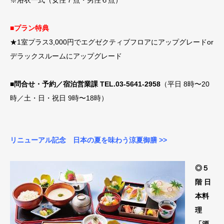
■プラン特典
★1室プラス3,000円でエグゼクティブフロアにアップグレードor
デラックスルームにアップグレード
■問合せ・予約／宿泊営業課 TEL.03-5641-2958
（平日 8時〜20
時／土・日・祝日 9時〜18時）
リニューアル記念 日本の夏を味わう涼夏御膳 >>
◎５
階 日
本料
理
「源