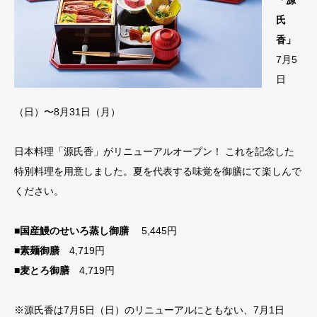
氏
香」
7月5
日
（日）〜8月31日（月）
日本料理「源氏香」がリニューアルオープン！ これを記念した
特別料理を用意しました。夏を代表する味覚を御膳にて楽しんで
ください。
■国産鰻のせいろ蒸し御膳
5,445円
■素麺御膳
4,719円
■麦とろ御膳
4,719円
※源氏香は7月5日（日）のリニューアルにともない、7月1日