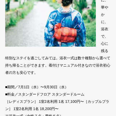
華や
か
に、
浴衣
で、
心に
残る
特別なステイを過ごしてみては。浴衣一式は数十種類から選べて
持ち帰ることができます。着付けマニュアル付きなので浴衣初心
者の方も安心です。
■期間／7月1日（水）〜9月30日（水）
■料金／スタンダードフロア スタンダードルーム
［レディスプラン］ 1室2名利用 1名 17,100円〜［カップルプラ
ン］ 1室2名利用 1名 18,200円〜
※浴衣一式（女性７点・男性６点）