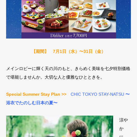
【期間】 7月1日（水）〜31日（金）
メインロビーに輝く天の川のもと、きらめく美味を七夕特別価格
で堪能しませんか。大切な人と優雅なひとときを。
Special Summer Stay Plan >>
CHIC TOKYO STAY-NATSU
〜
浴
衣でたのしむ日本の夏〜
涼や
か
に、