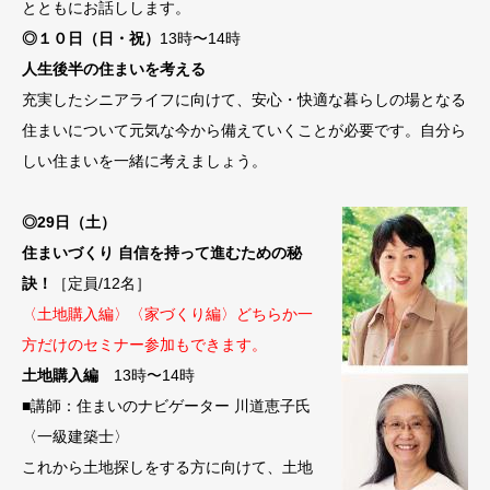
とともにお話しします。
◎１０日（日・祝）
13時〜14時
人生後半の住まいを考える
充実したシニアライフに向けて、安心・快適な暮らしの場となる
住まいについて元気な今から備えていくことが必要です。自分ら
しい住まいを一緒に考えましょう。
◎29日（土）
住まいづくり 自信を持って進むための秘
訣！
［定員/12名］
〈土地購入編〉〈家づくり編〉どちらか一
方だけのセミナー参加もできます。
土地購入編
13時〜14時
■講師：住まいのナビゲーター 川道恵子氏
〈一級建築士〉
これから土地探しをする方に向けて、土地