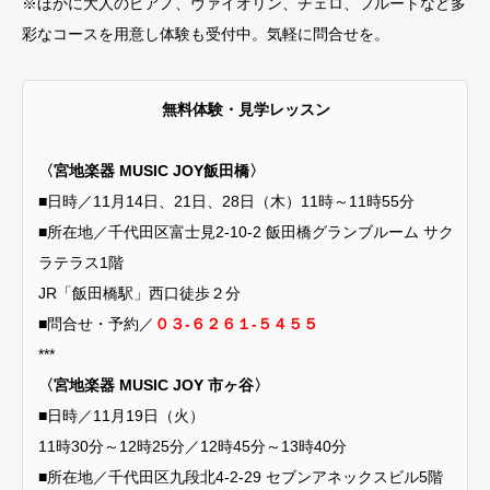
※ほかに大人のピアノ、ヴァイオリン、チェロ、フルートなど多
彩なコースを用意し体験も受付中。気軽に問合せを。
無料体験・見学レッスン
〈宮地楽器 MUSIC JOY飯田橋〉
■日時／11月14日、21日、28日（木）11時～11時55分
■所在地／千代田区富士見2-10-2 飯田橋グランブルーム サク
ラテラス1階
JR「飯田橋駅」西口徒歩２分
■問合せ・予約／
０３-６２６１-５４５５
***
〈宮地楽器 MUSIC JOY 市ヶ谷〉
■日時／11月19日（火）
11時30分～12時25分／12時45分～13時40分
■所在地／千代田区九段北4-2-29 セブンアネックスビル5階