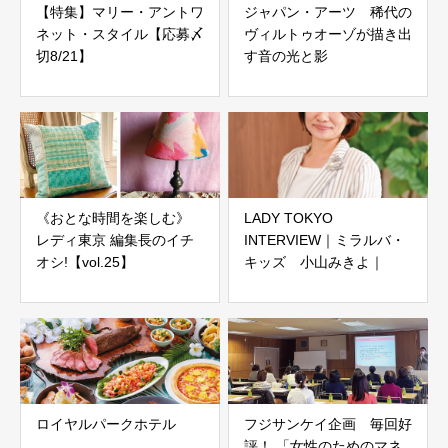
【特集】マリー・アントワ
ジャパン・アーツ 稀代の
ネット・スタイル【応募〆
ヴィルトゥオーゾが描き出
切8/21】
す音の光と影
《おとな時間を楽しむ》
LADY TOKYO
レディ東京 編集長のイチ
INTERVIEW｜ミラルバ・
オシ!【vol.25】
キッズ 小山みきよ｜
ロイヤルパークホテル
フジサンケイ企画 毎回好
評！ 「女性のためのマネ