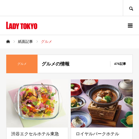
SEARCH
紙面記事
グルメ
ホーム
グルメの情報
グルメ
476記事
渋谷エクセルホテル東急
ロイヤルパークホテル