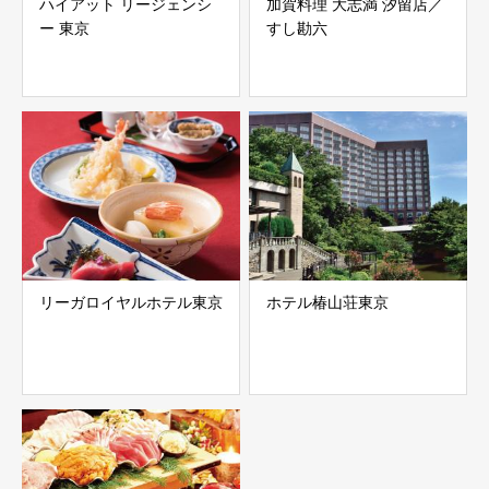
ハイアット リージェンシ
加賀料理 大志満 汐留店／
ー 東京
すし勘六
リーガロイヤルホテル東京
ホテル椿山荘東京