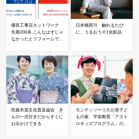
優良工事店ネットワーク
日本橋西川 触れるたび
先着200名 こんなはずじゃ
に、うるおう※1化粧品
なかったとリフォームで後
悔しないために
民族衣裳文化普及協会 き
モンテッソーリ久が原子ど
もの一式付きだからすぐに
もの家 宇宙教育「アスト
お出かけできる
ロキッズプログラム」のイ
ベント開催!