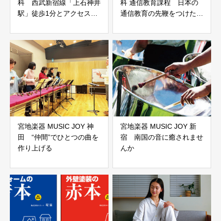
科 西武新宿線「上石神井
科 通信教育課程 日本の
駅」徒歩1分とアクセスも
通信教育の先鞭をつけた玉
抜群！
川大学
宮地楽器 MUSIC JOY 神
宮地楽器 MUSIC JOY 新
田 “仲間”でひとつの曲を
宿 南国の音に癒されませ
作り上げる
んか