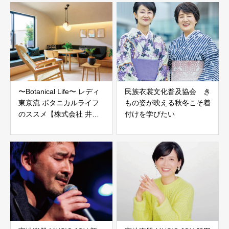
〜Botanical Life〜 レディ
民族衣裳文化普及協会 き
東京流 ボタニカルライフ
もの姿が映える秋冬こそ着
のススメ【株式会社 井上
付けを学びたい
農園】