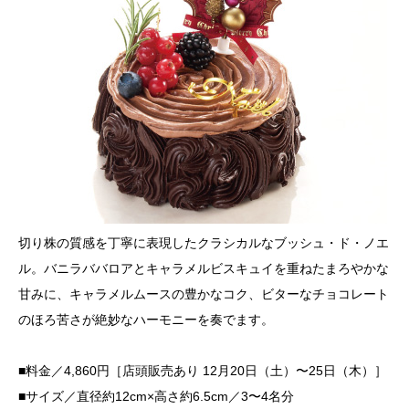
切り株の質感を丁寧に表現したクラシカルなブッシュ・ド・ノエ
ル。バニラババロアとキャラメルビスキュイを重ねたまろやかな
甘みに、キャラメルムースの豊かなコク、ビターなチョコレート
のほろ苦さが絶妙なハーモニーを奏でます。
■料金／4,860円［店頭販売あり 12月20日（土）〜25日（木）］
■サイズ／直径約12cm×高さ約6.5cm／3〜4名分