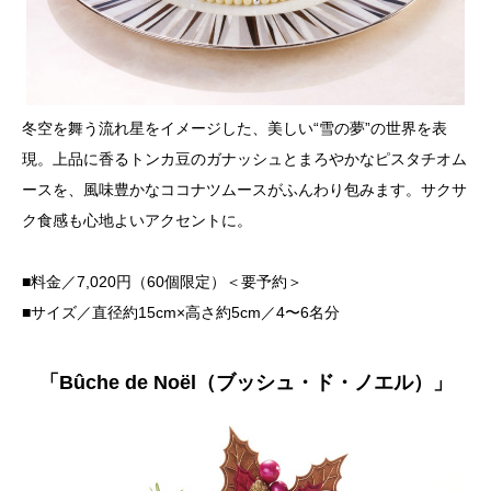
冬空を舞う流れ星をイメージした、美しい“雪の夢”の世界を表
現。上品に香るトンカ豆のガナッシュとまろやかなピスタチオム
ースを、風味豊かなココナツムースがふんわり包みます。サクサ
ク食感も心地よいアクセントに。
■料金／7,020円（60個限定）＜要予約＞
■サイズ／直径約15cm×高さ約5cm／4〜6名分
「Bûche de Noël（ブッシュ・ド・ノエル）」