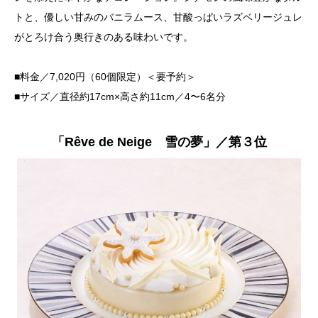
トと、優しい甘みのバニラムース、甘酸っぱいラズベリージュレ
がとろけ合う奥行きのある味わいです。
■料金／7,020円（60個限定）＜要予約＞
■サイズ／直径約17cm×高さ約11cm／4〜6名分
「Rêve de Neige 雪の夢」／第３位