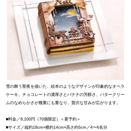
雪の舞う聖夜を描いた、絵本のようなデザインが印象的なオペラ
ケーキ。チョコレートの濃厚さとバナナの芳醇さ、バタークリー
ムのなめらかさが幾重にも重なり、贅沢な甘みが広がります。
■料金／8,100円（70個限定）＜要予約＞
■サイズ／縦約18cm×横約14cm×高さ約5cm／4〜6名分