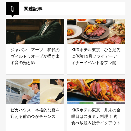
関連記事
ジャパン・アーツ 稀代の
KKRホテル東京 ひと足先
ヴィルトゥオーゾが描き出
に体験! 9月フライデーデ
す音の光と影
ィナーイベントをプレ開
催！
ピカハウス 本格的な夏を
KKRホテル東京 月末の金
迎える前の今がチャンス
曜日はスタミナ料理！ 肉
食べ放題＆鰻テイクアウト