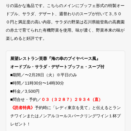
りの温かな逸品です。こちらのメインにブッフェ形式の特製オー
ドブル、サラダ、デザート、週替わりのスープが付いて３,５０
０円と満足度の高い内容。サラダの野菜は石川県能登島の高農園
の赤土で育てられた有機野菜を使用。味が濃く、野菜本来の味が
楽しめると好評です。
展望レストラン芙蓉『海の幸のブイヤベース風』
オードブル・サラダ・デザートブッフェ・スープ付
■期間／〜2月28日（火）※平日のみ
■時間／11時30分〜14時30分
■料金／3,500円
■問合せ・予約／
０３（３２８７）２９３４（直）
《読者特典》
予約時に「レディ東京を見て」と伝えるとラン
チワインまたはノンアルコールスパークリングワイン１杯プ
レゼント！