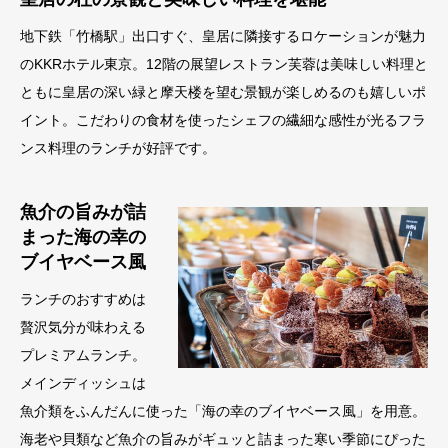
地下鉄「竹橋駅」出口すぐ、皇居に隣接するロケーションが魅力
のKKRホテル東京。12階の展望レストラン芙蓉は美味しい料理と
ともに皇居の深い緑と摩天楼を望む景観が楽しめるのも嬉しいポ
イント。こだわりの食材を使ったシェフの繊細な感性が光るフラ
ンス料理のランチが好評です。
魚介の旨みが詰
まった海の幸の
ブイヤベース風
ランチのおすすめは
贅沢気分が味わえる
プレミアムランチ。
メインディッシュは
魚介類をふんだんに使った「海の幸のブイヤベース風」を用意。
海老や貝類など魚介の旨みがギュッと詰まった寒い季節にぴった