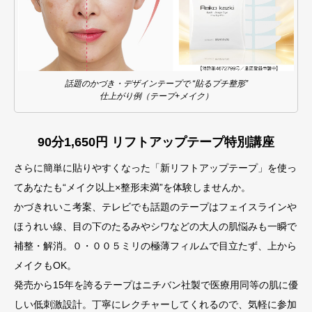
話題のかづき・デザインテープで “貼るプチ整形”
仕上がり例（テープ+メイク）
90分1,650円 リフトアップテープ特別講座
さらに簡単に貼りやすくなった「新リフトアップテープ」を使っ
てあなたも“メイク以上×整形未満”を体験しませんか。
かづきれいこ考案、テレビでも話題のテープはフェイスラインや
ほうれい線、目の下のたるみやシワなどの大人の肌悩みも一瞬で
補整・解消。０・００５ミリの極薄フィルムで目立たず、上から
メイクもOK。
発売から15年を誇るテープはニチバン社製で医療用同等の肌に優
しい低刺激設計。丁寧にレクチャーしてくれるので、気軽に参加