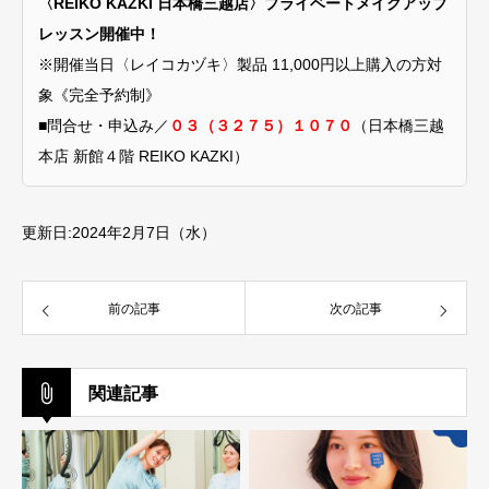
〈REIKO KAZKI 日本橋三越店〉プライベートメイクアップ
レッスン開催中！
※開催当日〈レイコカヅキ〉製品 11,000円以上購入の方対
象《完全予約制》
■問合せ・申込み／
０３（３２７５）１０７０
（日本橋三越
本店 新館４階 REIKO KAZKI）
更新日:2024年2月7日（水）
前の記事
次の記事
関連記事