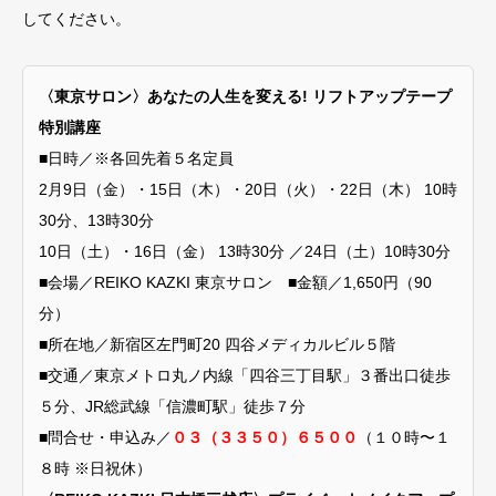
してください。
〈東京サロン〉あなたの人生を変える! リフトアップテープ
特別講座
■日時／※各回先着５名定員
2月9日（金）・15日（木）・20日（火）・22日（木） 10時
30分、13時30分
10日（土）・16日（金） 13時30分 ／24日（土）10時30分
■会場／REIKO KAZKI 東京サロン ■金額／1,650円（90
分）
■所在地／新宿区左門町20 四谷メディカルビル５階
■交通／東京メトロ丸ノ内線「四谷三丁目駅」３番出口徒歩
５分、JR総武線「信濃町駅」徒歩７分
■問合せ・申込み／
０３（３３５０）６５００
（１０時〜１
８時 ※日祝休）