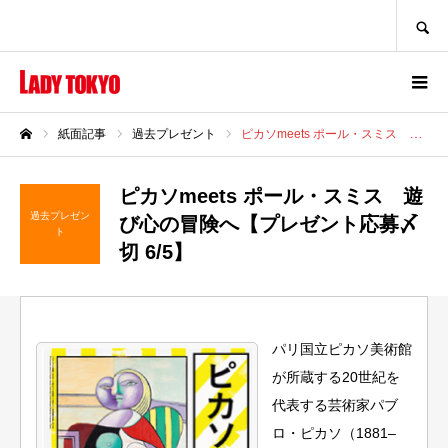
SEARCH
紙面記事
過去プレゼント
ピカソmeets ポール・スミス 遊び心の冒険へ【プレゼント応募〆切 6/5】
ホーム
ピカソmeets ポール・スミス 遊
過去プレゼン
び心の冒険へ【プレゼント応募〆
ト
切 6/5】
パリ国立ピカソ美術館
が所蔵する20世紀を
代表する芸術家パブ
ロ・ピカソ（1881–