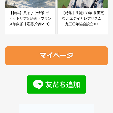
【特集】風そよぐ情景 ヴ
【特集】生誕130年 前田寛
ィクトリア朝絵画・フラン
治 ポエジイとレアリスム
ス印象派【応募〆切6/19】
一九三〇年協会設立100年
【応募〆切6/19】