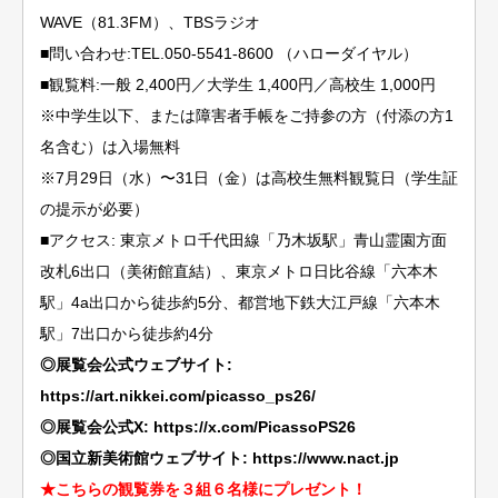
WAVE（81.3FM）、TBSラジオ
■問い合わせ:TEL.050-5541-8600 （ハローダイヤル）
■観覧料:一般 2,400円／大学生 1,400円／高校生 1,000円
※中学生以下、または障害者手帳をご持参の方（付添の方1
名含む）は入場無料
※7月29日（水）〜31日（金）は高校生無料観覧日（学生証
の提示が必要）
■アクセス: 東京メトロ千代田線「乃木坂駅」青山霊園方面
改札6出口（美術館直結）、東京メトロ日比谷線「六本木
駅」4a出口から徒歩約5分、都営地下鉄大江戸線「六本木
駅」7出口から徒歩約4分
◎展覧会公式ウェブサイト:
https://art.nikkei.com/picasso_ps26/
◎展覧会公式X:
https://x.com/PicassoPS26
◎国立新美術館ウェブサイト:
https://www.nact.jp
★こちらの観覧券を３組６名様にプレゼント！