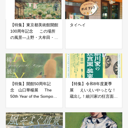
【特集】東京都美術館開館
タイヘイ
100周年記念 この場所
の風景―上野・大牟田・ブ
エノスアイレス【応募〆切
7/21】
【特集】開館50周年記
【特集】令和8年度夏季
念 山口華楊展 The
展 えいえいやっとな！
50th Year of the Sompo
蔵出し！細川家の狂言面・
Museum of Art 【応募〆切
装束【応募〆切7/4】
7/21】