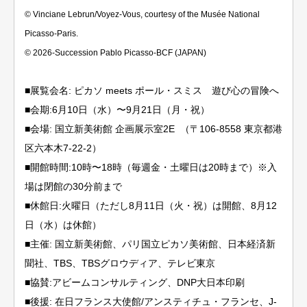
© Vinciane Lebrun/Voyez-Vous, courtesy of the Musée National
Picasso-Paris.
© 2026-Succession Pablo Picasso-BCF (JAPAN)
■展覧会名: ピカソ meets ポール・スミス 遊び心の冒険へ
■会期:6月10日（水）〜9月21日（月・祝）
■会場: 国立新美術館 企画展示室2E （〒106-8558 東京都港
区六本木7-22-2）
■開館時間:10時〜18時（毎週金・土曜日は20時まで）※入
場は閉館の30分前まで
■休館日:火曜日（ただし8月11日（火・祝）は開館、8月12
日（水）は休館）
■主催: 国立新美術館、パリ国立ピカソ美術館、日本経済新
聞社、TBS、TBSグロウディア、テレビ東京
■協賛:アビームコンサルティング、DNP大日本印刷
■後援: 在日フランス大使館/アンスティチュ・フランセ、J-