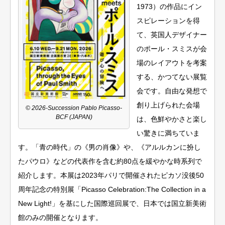
1973）の作品にイン
スピレーションを得
て、英国人デザイナー
のポール・スミスが会
場のレイアウトを考案
する、かつてない展覧
会です。自由な発想で
創り上げられた会場
© 2026-Succession Pablo Picasso-
BCF (JAPAN)
は、色鮮やかさと楽し
い驚きに満ちていま
す。「青の時代」の《男の肖像》や、《アルルカンに扮し
たパウロ》などの代表作を含む約80点を緩やかな時系列で
紹介します。本展は2023年パリで開催されたピカソ没後50
周年記念の特別展「Picasso Celebration:The Collection in a
New Light!」を基にした国際巡回展で、日本では国立新美術
館のみの開催となります。