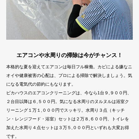
エアコンや水周りの掃除は今がチャンス！
本格的な夏を迎えてエアコンは毎日フル稼働。カビによる嫌なニ
オイや健康被害の心配は、プロによる掃除で解決しましょう。気
になる電気代の節約にもなります。
ピカハウスのエアコンクリーニングは、今なら1台９,９００円、
２台目以降は６,５００円。気になる水周りのヌルヌルは浴室ク
リーニング１万１,０００円でスッキリ。水周り３点（キッチ
ン・レンジフード・浴室）セットは２万８,６００円、トイレを
加えた水周り４点セットは３万５,０００円といずれも大変お得
です。