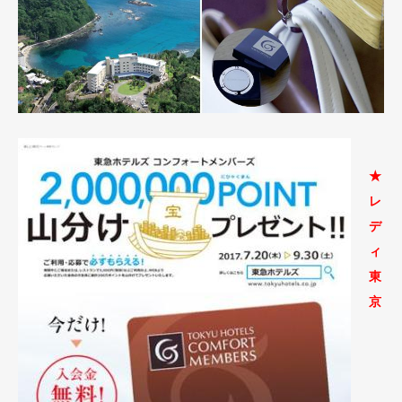
★
レ
デ
ィ
東
京