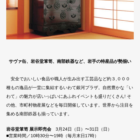
サヴァ缶、岩谷堂箪笥、南部鉄器など、岩手の特産品が勢揃い
安全でおいしい食品や職人が生み出す工芸品など約３,０００
種もの逸品が一堂に集結するいわて銀河プラザ。自然豊かな「い
わて」の魅力が店いっぱいにあふれイベントも盛りだくさん! そ
の他、市町村物産展などを毎日開催しています。世界から注目を
集める南部鉄器も揃っています。
岩谷堂箪笥 展示即売会
3月24日（日）〜31日（日）
■営業時間／10時30分〜19時（毎月末日17時）