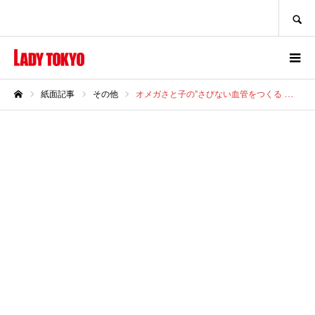
SEARCH
紙面記事
その他
オメガさと子の”さびない血管をつくる カンタン オメガオイル料理”
ホーム