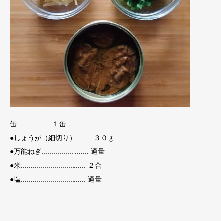
缶..................１缶
●しょうが（細切り）.........３０ｇ
●万能ねぎ........................ 適量
●米................................. ２合
●塩................................. 適量