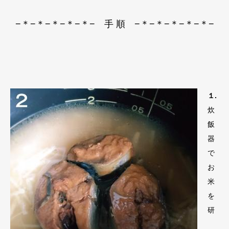
−＊−＊−＊−＊−＊− 手 順 −＊−＊−＊−＊−＊−
１.
炊
飯
器
で
お
米
を
研