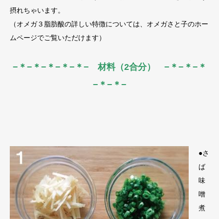
摂れちゃいます。
（オメガ３脂肪酸の詳しい特徴については、オメガさと子のホー
ムページでご覧いただけます）
−＊−＊−＊−＊−＊− 材料（2合分） −＊−＊−＊
−＊−＊−
●さ
ば
味
噌
煮