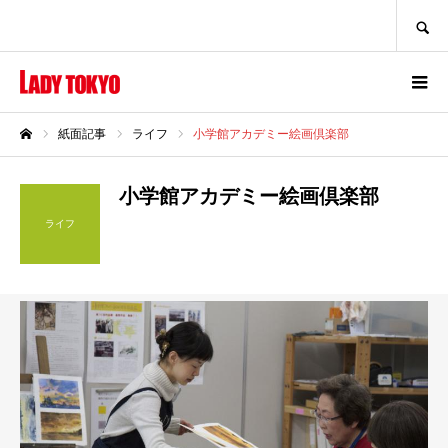
SEARCH
紙面記事
ライフ
小学館アカデミー絵画倶楽部
ホーム
小学館アカデミー絵画倶楽部
ライフ