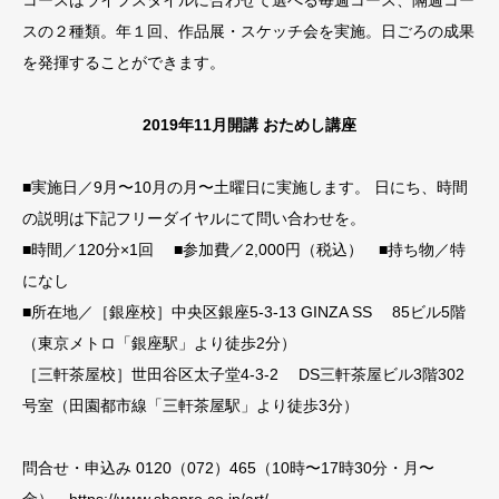
スの２種類。年１回、作品展・スケッチ会を実施。日ごろの成果
を発揮することができます。
2019年11月開講 おためし講座
■実施日／9月〜10月の月〜土曜日に実施します。 日にち、時間
の説明は下記フリーダイヤルにて問い合わせを。
■時間／120分×1回 ■参加費／2,000円（税込） ■持ち物／特
になし
■所在地／［銀座校］中央区銀座5-3-13 GINZA SS 85ビル5階
（東京メトロ「銀座駅」より徒歩2分）
［三軒茶屋校］世田谷区太子堂4-3-2 DS三軒茶屋ビル3階302
号室（田園都市線「三軒茶屋駅」より徒歩3分）
問合せ・申込み 0120（072）465（10時〜17時30分・月〜
金）
https://www.shopro.co.jp/art/