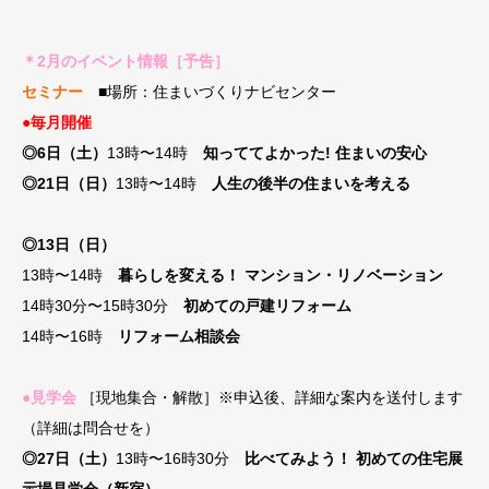
＊2月のイベント情報［予告］
セミナー
■場所：住まいづくりナビセンター
●毎月開催
◎6日（土）
13時〜14時
知っててよかった! 住まいの安心
◎21日（日）
13時〜14時
人生の後半の住まいを考える
◎13日（日）
13時〜14時
暮らしを変える！ マンション・リノベーション
14時30分〜15時30分
初めての戸建リフォーム
14時〜16時
リフォーム相談会
●見学会
［現地集合・解散］※申込後、詳細な案内を送付します
（詳細は問合せを）
◎27日（土）
13時〜16時30分
比べてみよう！ 初めての住宅展
示場見学会（新宿）