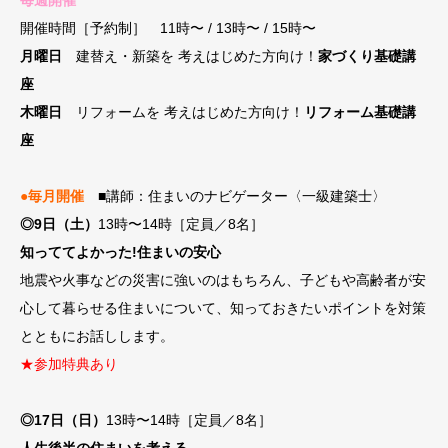
開催時間［予約制］ 11時〜 / 13時〜 / 15時〜
月曜日
建替え・新築を 考えはじめた方向け！
家づくり基礎講
座
木曜日
リフォームを 考えはじめた方向け！
リフォーム基礎講
座
●毎月開催
■講師：住まいのナビゲーター〈一級建築士〉
◎9日（土）
13時〜14時［定員／8名］
知っててよかった!住まいの安心
地震や火事などの災害に強いのはもちろん、子どもや高齢者が安
心して暮らせる住まいについて、知っておきたいポイントを対策
とともにお話しします。
★参加特典あり
◎17日（日）
13時〜14時［定員／8名］
人生後半の住まいを考える