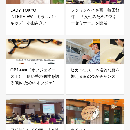
LADY TOKYO
フジサンケイ企画 毎回好
INTERVIEW｜ミラルバ・
評！ 「女性のためのマネ
キッズ 小山みきよ｜
ーセミナー」を開催
OBJ east（オブジェイー
ピカハウス 本格的な夏を
スト） 使い手の個性を語
迎える前の今がチャンス
る“顔のためのオブジェ”
フジサンケイ企画 「女性
タイヘイ