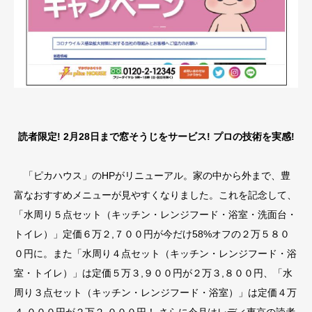
読者限定! 2月28日まで窓そうじをサービス! プロの技術を実感!
「ピカハウス」のHPがリニューアル。家の中から外まで、豊
富なおすすめメニューが見やすくなりました。これを記念して、
「水周り５点セット（キッチン・レンジフード・浴室・洗面台・
トイレ）」定価６万２,７００円が今だけ58%オフの２万５８０
０円に。また「水周り４点セット（キッチン・レンジフード・浴
室・トイレ）」は定価５万３,９００円が２万３,８００円、「水
周り３点セット（キッチン・レンジフード・浴室）」は定価４万
４,０００円が２万２,０００円！ さらに今月はレディ東京の読者