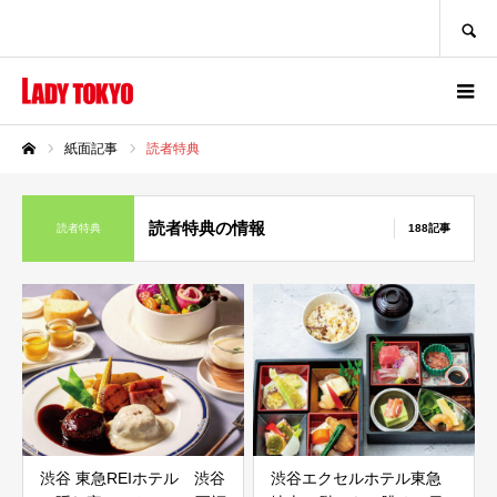
SEARCH
紙面記事
読者特典
ホーム
読者特典の情報
読者特典
188記事
渋谷 東急REIホテル 渋谷
渋谷エクセルホテル東急