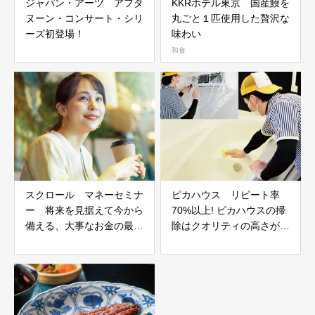
ジャパン・アーツ アフタ
KKRホテル東京 国産鰻を
ヌーン・コンサート・シリ
丸ごと１匹使用した贅沢な
ーズ初登場！
味わい
和食
スクロール マネーセミナ
ピカハウス リピート率
ー 将来を見据えて今から
70%以上! ピカハウスの掃
備える、大事なお金の最新
除はクオリティの高さが自
知識
慢