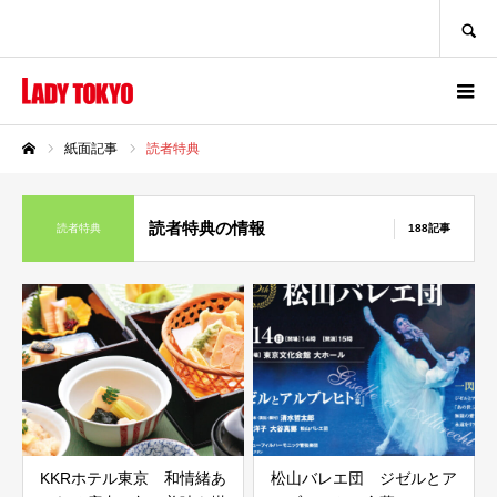
SEARCH
紙面記事
読者特典
ホーム
読者特典の情報
読者特典
188記事
KKRホテル東京 和情緒あ
松山バレエ団 ジゼルとア