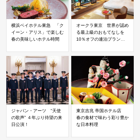
横浜ベイホテル東急 「ク
オークラ東京 世界が認め
イーン・アリス」で楽しむ
る最上級のおもてなしを
春の美味しいホテル時間
10％オフの連泊プランで
体感する
ジャパン・アーツ “天使
東京吉兆 帝国ホテル店
の歌声” ４年ぶり待望の来
春の食材で味わう彩り豊か
日公演！
な日本料理