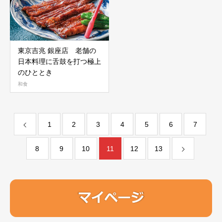
東京吉兆 銀座店 老舗の
日本料理に舌鼓を打つ極上
のひととき
和食
1
2
3
4
5
6
7
8
9
10
11
12
13