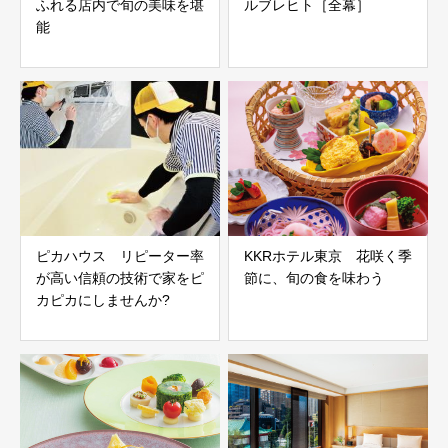
ふれる店内で旬の美味を堪
ルブレヒト［全幕］
能
ピカハウス リピーター率
KKRホテル東京 花咲く季
が高い信頼の技術で家をピ
節に、旬の食を味わう
カピカにしませんか?