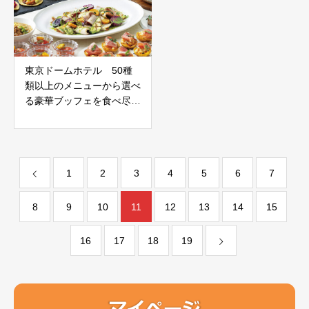
東京ドームホテル 50種
類以上のメニューから選べ
る豪華ブッフェを食べ尽く
す
1
2
3
4
5
6
7
8
9
10
11
12
13
14
15
16
17
18
19