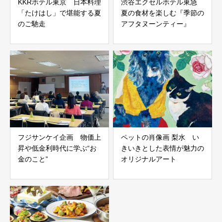
KKRホテル東京 日本料理
渋谷エクセルホテル東急
「たけはし」で堪能する夏
夏の食材を楽しむ『季節の
のご馳走
アフタヌーンティー』
フジサンケイ企画 物価上
ペットの肖像画 梨水 い
昇や低金利時代に学ぶ“お
きいきとした表情が魅力の
金のこと”
オリジナルアート