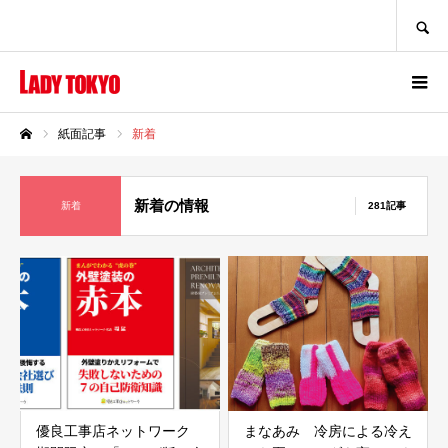
SEARCH
紙面記事
新着
ホーム
新着の情報
新着
281記事
優良工事店ネットワーク
まなあみ 冷房による冷え