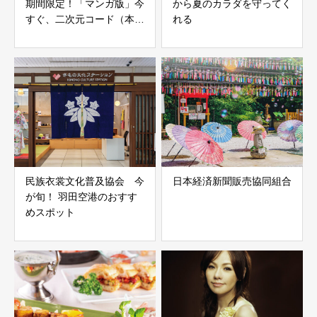
期間限定！「マンガ版」今
から夏のカラダを守ってく
すぐ、二次元コード（本
れる
紙）から読めます！
民族衣裳文化普及協会 今
日本経済新聞販売協同組合
が旬！ 羽田空港のおすす
めスポット