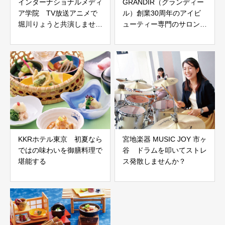
インターナショナルメディ
GRANDIR（グランディー
ア学院 TV放送アニメで
ル）創業30周年のアイビ
堀川りょうと共演しません
ューティー専門のサロンな
か？
らではの技術力！
KKRホテル東京 初夏なら
宮地楽器 MUSIC JOY 市ヶ
ではの味わいを御膳料理で
谷 ドラムを叩いてストレ
堪能する
ス発散しませんか？