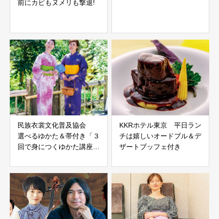
前にカビもヌメリも撃退!
民族衣裳文化普及協会
KKRホテル東京 平日ラン
選べるゆかた＆帯付き「３
チは嬉しいオードブル＆デ
回で身につくゆかた講座」
ザートブッフェ付き
が5,500円！ペアだと
8,890円