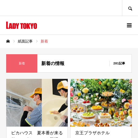
SEARCH
紙面記事
新着
ホーム
新着の情報
新着
281記事
ピカハウス 夏本番が来る
京王プラザホテル