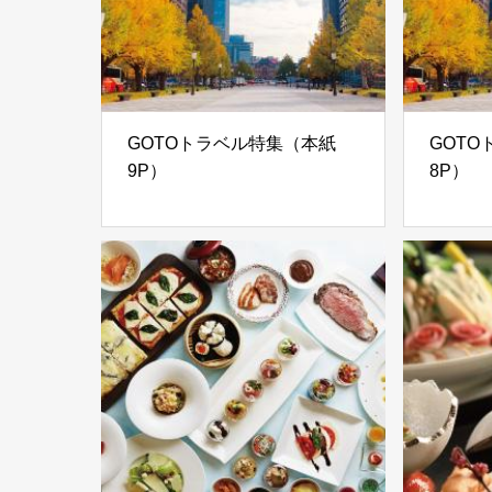
GOTOトラベル特集（本紙
GOT
9P）
8P）