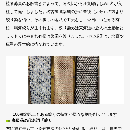
植者募集のお触書きによって、阿久比から庄九郎はじめ8名が入
植して誕生しました。名古屋城築城の折に豊後（大分）の方より
絞り染を習い、その後この地域で工夫をし、今日につながる有
松・鳴海絞りが生まれます。絞り染めは東海道の旅人の土産物と
してもてはやされ有松は繁栄を誇りました。その様子は、北斎や
広重の浮世絵に描かれています。
100種類以上もある絞りの技術が様々な柄を創りだします
■
■
高級品の代名詞「絞り」
布に施す最も古い染色技法の1つといわれる「絞り」は、世界中