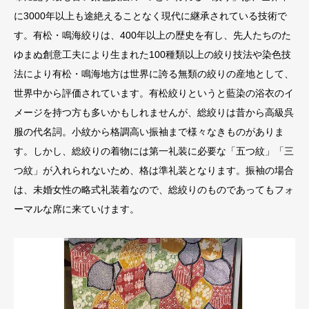
に3000年以上も途絶えることなく現代に継承されている技術で
す。有松・鳴海絞りは、400年以上の歴史を有し、先人たちのた
ゆまぬ創意工夫により生まれた100種類以上の絞り技法や染色技
法により有松・鳴海地方は世界に誇る無類の絞りの産地として、
世界中から評価されています。有松絞りというと藍染の浴衣のイ
メージを持つ方も多いかもしれませんが、総絞りは昔から高級呉
服の代名詞。小紋から格調高い振袖まで様々なきものがありま
す。しかし、総絞りの着物には第一礼装に必要な「五つ紋」「三
つ紋」が入れられないため、格は準礼装となります。振袖の場合
は、未婚女性の略式礼装着なので、総絞りのものであってもフォ
ーマルな席に来ていけます。