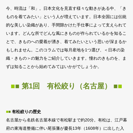
今、時流は「和」。日本文化を見直す様々な動きがある中、「き
ものを着てみたい」という人が増えています。日本全国には伝統
的な美しい染織があり、手間隙かけた手仕事によって支えられて
います。どんな所でどんな風にきものが作られているかを知るこ
とで、きものへの愛着が湧き、着てみたいという思いが深まるか
もしれません。このコラムでは毎月産地を1つ選び、＜日本の染
織・きもの＞の魅力をご紹介していきます。憧れのきものを、ま
ずは知ることから始めてみてはいかがでしょうか。
■
■ 第1回 有松絞り（名古屋） ■
■
■
■
有松絞りの歴史
名古屋から名鉄名古屋本線で有松駅まで約20分。有松は、江戸幕
府の東海道整備に伴い尾張藩が慶長13年（1608年）に出した入