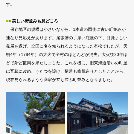
す。
■
■
美しい街並みも見どころ
保存地区の規模は小さいながら、1本道の両側に古い町並みが
連なり見応えがあります。尾張藩の手厚い庇護の下、目覚ましい
発展を遂げ、全国に名を知られるようになった有松でしたが、天
明4年（1784年）の大火で全村のほとんどが消失。大火後20年ほ
どで殆ど復興を果たしました。これを機に、旧東海道沿いの町屋
は瓦葺に改め、うだつを設け、構造も塗籠造りとしたことから、
現在見られるような商家が立ち並ぶ町並みとなりました。