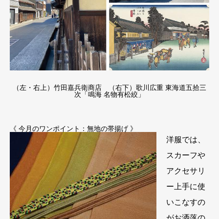
（左・右上）竹田嘉兵衛商店 （右下）歌川広重 東海道五拾三
次「鳴海 名物有松絞」
《 今月のワンポイント：無地の帯揚げ 》
洋服では、
スカーフや
アクセサリ
ー上手に使
いこなすの
がお洒落の