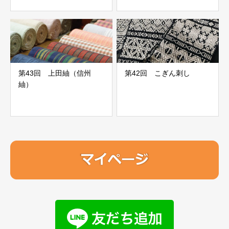
第43回 上田紬（信州
第42回 こぎん刺し
紬）