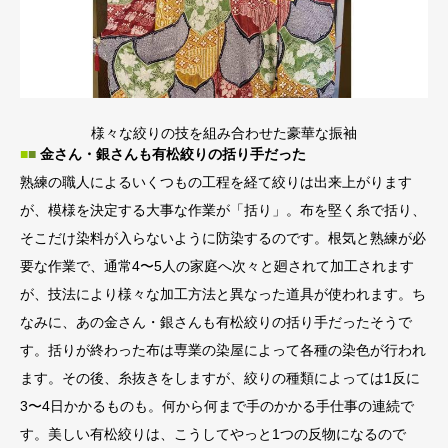
様々な絞りの技を組み合わせた豪華な振袖
■
■
金さん・銀さんも有松絞りの括り手だった
熟練の職人によるいくつもの工程を経て絞りは出来上がります
が、模様を決定する大事な作業が「括り」。布を堅く糸で括り、
そこだけ染料が入らないように防染するのです。根気と熟練が必
要な作業で、通常4〜5人の家庭へ次々と廻されて加工されます
が、技法により様々な加工方法と異なった道具が使われます。ち
なみに、あの金さん・銀さんも有松絞りの括り手だったそうで
す。括りが終わった布は専業の染屋によって各種の染色が行われ
ます。その後、糸抜きをしますが、絞りの種類によっては1反に
3〜4日かかるものも。何から何まで手のかかる手仕事の連続で
す。美しい有松絞りは、こうしてやっと1つの反物になるので