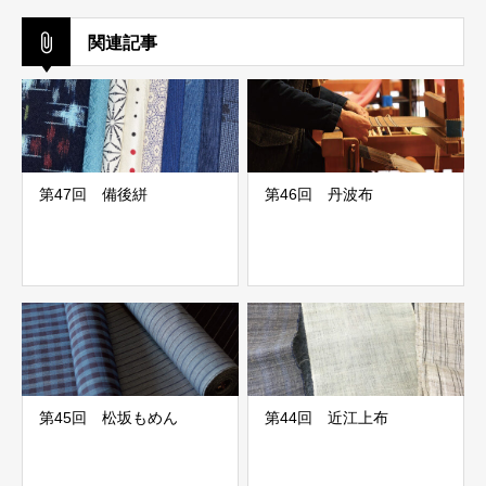
関連記事
第47回 備後絣
第46回 丹波布
第45回 松坂もめん
第44回 近江上布