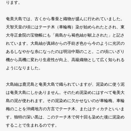
ります。
奄美大島では、古くから養蚕と織物が盛んに行われていました。
天智天皇の頃にはテーチ木（車輪梅）染が始められたとされ、東
大寺正倉院の宝物帳にも「南島から褐色紬が献上された」と記さ
れています。大島紬が真綿からの手紡ぎ色から今のように光沢の
あるしなやかな糸になったのは明治中期のこと。この頃にいざり
機から高機に変わり生産性が向上、高級織物として広く知られる
ようになりました。
大島紬は鹿児島と奄美大島で織られていますが、泥染めに使う泥
は奄美大島にしかありません。そのため泥染めにはすべて奄美大
島の泥が使われます。その泥染めに欠かせないのが車輪梅。車輪
梅のことを沖縄地方の方言でテーチ木、またはティカチといいま
す。独特の深い黒は、このテーチ木で何十回も染めた後に泥染め
することで生まれるのです。