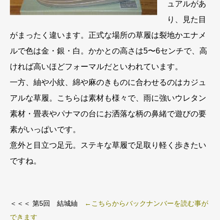
ュアルがあ
り、見た目
がまったく違います。正式な場所の草履は裂地かエナメ
ルで色は金・銀・白。かかとの高さは5〜6センチで、高
ければ高いほどフォーマルだといわれています。
一方、紬や小紋、綿や麻のきものに合わせるのはカジュ
アルな草履。こちらは素材も様々で、雨に強いウレタン
素材・畳表やパナマの台にお洒落な柄の鼻緒で遊びの要
素がいっぱいです。
意外と目立つ足元。ステキな草履で足取り軽く歩きたい
ですね。
＜＜＜ 第5回 結城紬
←こちらからバックナンバーを読む事が
できます