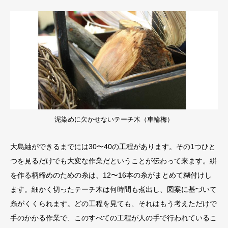
泥染めに欠かせないテーチ木（車輪梅）
大島紬ができるまでには30〜40の工程があります。その1つひと
つを見るだけでも大変な作業だということが伝わって来ます。絣
を作る柄締めのための糸は、12〜16本の糸がまとめて糊付けし
ます。細かく切ったテーチ木は何時間も煮出し、図案に基づいて
糸がくくられます。どの工程を見ても、それはもう考えただけで
手のかかる作業で、このすべての工程が人の手で行われているこ