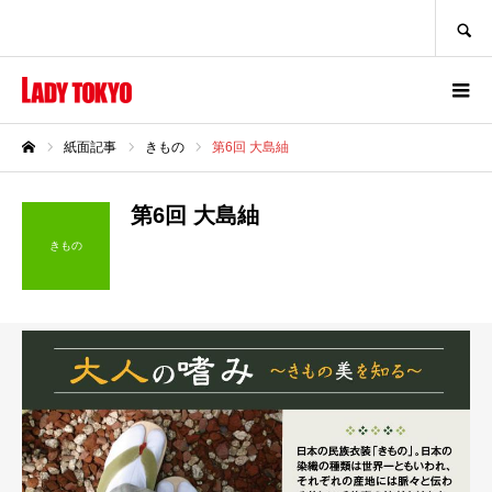
SEARCH
紙面記事
きもの
第6回 大島紬
ホーム
第6回 大島紬
きもの