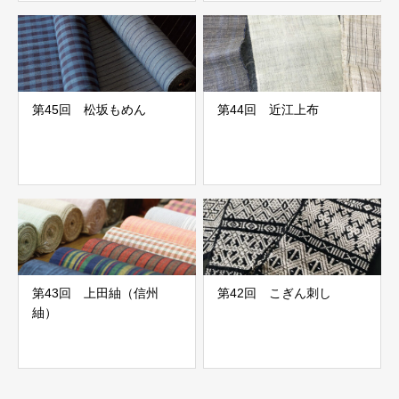
第45回 松坂もめん
第44回 近江上布
第43回 上田紬（信州
第42回 こぎん刺し
紬）