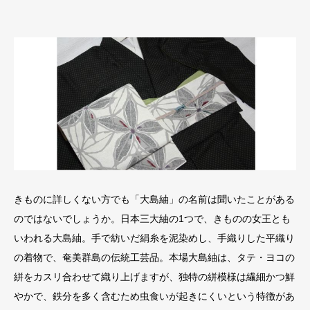
きものに詳しくない方でも「大島紬」の名前は聞いたことがある
のではないでしょうか。日本三大紬の1つで、きものの女王とも
いわれる大島紬。手で紡いだ絹糸を泥染めし、手織りした平織り
の着物で、奄美群島の伝統工芸品。本場大島紬は、タテ・ヨコの
絣をカスリ合わせて織り上げますが、独特の絣模様は繊細かつ鮮
やかで、鉄分を多く含むため虫食いが起きにくいという特徴があ