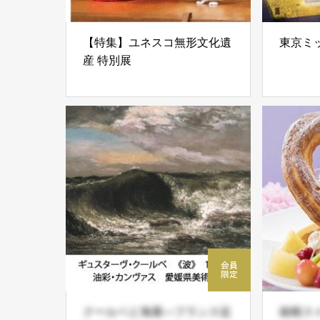
【特集】ユネスコ無形文化遺
東京ミ
産 特別展
クールベと海展―フランス近
箱根ス