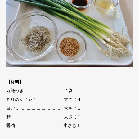
【材料】
万能ねぎ................................. 1袋
ちりめんじゃこ..................... 大さじ４
白ごま................................... 大さじ１
酢.......................................... 大さじ１
醤油...................................... 小さじ１