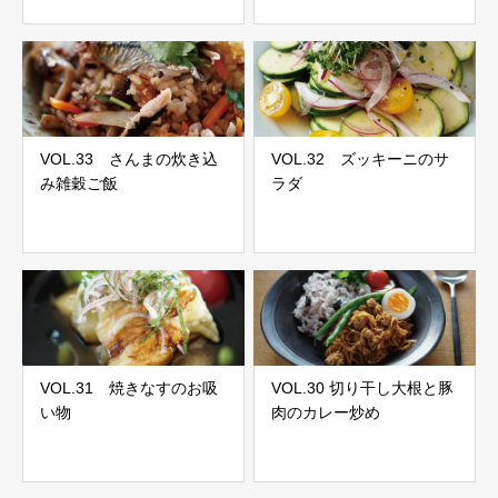
VOL.33 さんまの炊き込
VOL.32 ズッキーニのサ
み雑穀ご飯
ラダ
VOL.31 焼きなすのお吸
VOL.30 切り干し大根と豚
い物
肉のカレー炒め