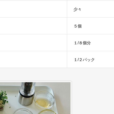
少々
５個
１/８個分
１/２パック