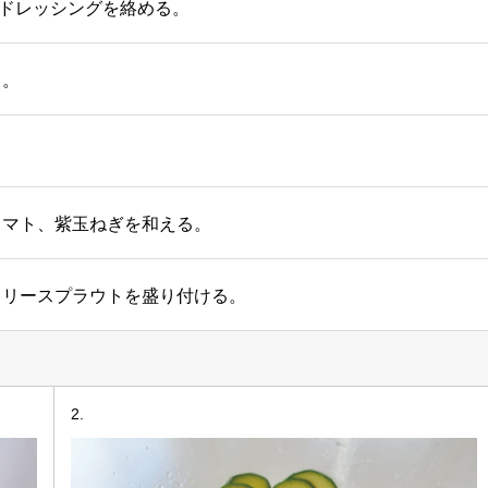
、ドレッシングを絡める。
る。
トマト、紫玉ねぎを和える。
コリースプラウトを盛り付ける。
2.