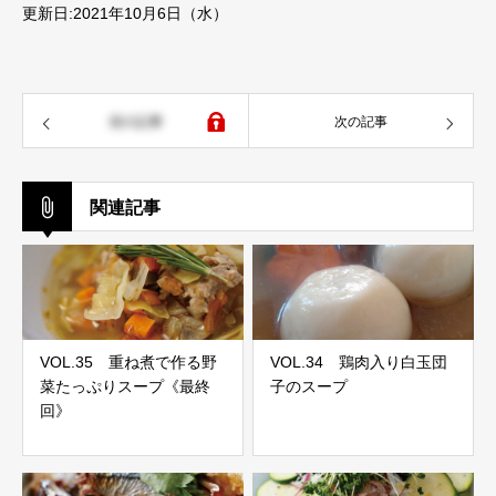
更新日:2021年10月6日（水）
前の記事
次の記事
関連記事
VOL.35 重ね煮で作る野
VOL.34 鶏肉入り白玉団
菜たっぷりスープ《最終
子のスープ
回》