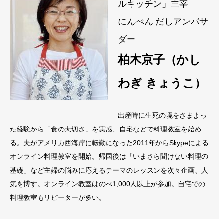
ルキッチン」主宰
にんべん だしアンバサ
ダー
柏木京子（かし
わぎ きょうこ）
出産時に生死の境をさまよっ
た経験から「食の大切さ」を実感、自宅などで料理教室を始め
る。夫がアメリカ西海岸に転勤になった2011年からSkypeによる
オンライン料理教室を開始。帰国後は「いまさら聞けない料理の
基礎」など主婦の悩みに応えるテーマのレッスンを次々企画、人
気を博す。オンライン教室はのべ1,000人以上が参加。自宅での
料理教室もリピーターが多い。