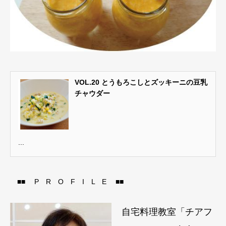
VOL.20 とうもろこしとズッキーニの豆乳
チャウダー
...
■■ P R O F I L E ■■
自宅料理教室「チアフ