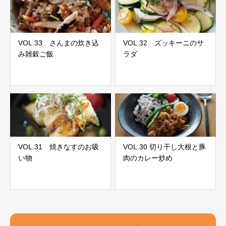
VOL.33 さんまの炊き込
VOL.32 ズッキーニのサ
み雑穀ご飯
ラダ
VOL.31 焼きなすのお吸
VOL.30 切り干し大根と豚
い物
肉のカレー炒め