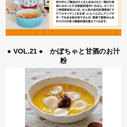
● VOL.21 ● かぼちゃと甘酒のお汁
粉