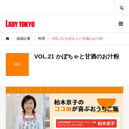
SEARCH
紙面記事
料理
VOL.21 かぼちゃと甘酒のお汁粉
ホーム
VOL.21 かぼちゃと甘酒のお汁粉
料理